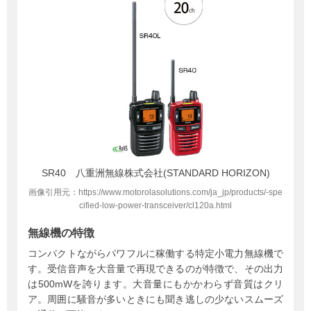
SR40 八重洲無線株式会社(STANDARD HORIZON)
画像引用元：https://www.motorolasolutions.com/ja_jp/products/-spe
cified-low-power-transceiver/cl120a.html
無線機の特徴
コンパクトながらパワフルに稼働する特定小電力無線機で
す。受信音声を大音量で再現できるのが特徴で、その出力
は500mWを誇ります。大音量にもかかわらず音質はクリ
ア。周囲に騒音が多いときにも聞き逃しの少ないスムーズ