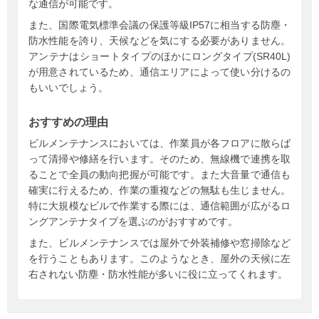
な通信が可能です。
また、国際電気標準会議の保護等級IP57に相当する防塵・
防水性能を誇り、天候などを気にする必要がありません。
アンテナはショートタイプのほかにロングタイプ(SR40L)
が用意されているため、通信エリアによって使い分けるの
もいいでしょう。
おすすめの理由
ビルメンテナンスにおいては、作業員が各フロアに散らば
って清掃や修繕を行います。そのため、無線機で連携を取
ることで全員の動向把握が可能です。また大音量で通信も
確実に行えるため、作業の重複などの無駄も生じません。
特に大規模なビルで作業する際には、通信範囲が広がるロ
ングアンテナタイプを選ぶのがおすすめです。
また、ビルメンテナンスでは屋外で外装補修や窓掃除など
を行うこともあります。このようなとき、屋外の天候に左
右されない防塵・防水性能が多いに役に立ってくれます。