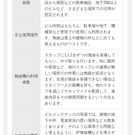
規模
設から病院などの医療施設、地下2階以上
のビルなど、さまざまな場所での活用が
想定されます。
ビル内部はもちろん、駐車場や地下、機
械室など密室での使用にも利用されま
主な使用場所
す。無線は屋上や建物の外などに出ても
使えるものがベストです。
スタッフに1人1台ずつの無線を装備して
もらい、やり取りを行います。特に難所
や密室など、他のスタッフとの連携が難
しい場所での作業には無線が必須となり
無線機の利用
ます。全員が無線を装備できない場合は
者数
スタッフ一人が親機を持ち、他のスタッ
フ全員にイヤホンマイクを配置して、連
絡内容をその都度同期するという方法も
あります。
ビルメンテナンスの現場では、建物の地
下や外、電波状況の悪い場所なども数多
くあります。そのような環境でも問題な
く使えるように、IP無線機などを導入す