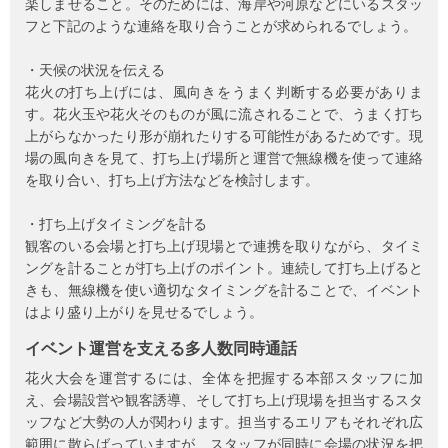
楽しませること。そのためには、海岸や河原などにいるスタッ
フと下記のような連絡を取り合うことが求められるでしょう。
・天候の状況を伝える
花火の打ち上げには、風向きをうまく判断する必要がありま
す。花火玉や花火そのものが風に流されることで、うまく打ち
上がらなかったり形が崩れたりする可能性があるためです。現
場の風向きを見て、打ち上げ場所と運営で無線機を使って連絡
を取り合い、打ち上げ方法などを検討します。
・打ち上げタイミングを計る
観客のいる会場と打ち上げ現場とで連携を取りながら、タイミ
ングを計ることが打ち上げのポイント。連続して打ち上げると
きも、無線機を使い適切なタイミングを計ることで、イベント
はより盛り上がりを見せるでしょう。
イベント運営を支える多人数同時通話
花火大会を運営するには、全体を把握する本部スタッフに加
え、会場設営や観客誘導、そして打ち上げ現場を担当するスタ
ッフなど大勢の人が関わります。担当するエリアもそれぞれ広
範囲に散らばっていますが、スタッフが同時に会場の状況を把