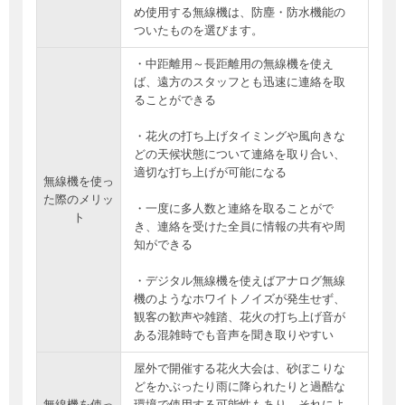
め使用する無線機は、防塵・防水機能の
ついたものを選びます。
・中距離用～長距離用の無線機を使え
ば、遠方のスタッフとも迅速に連絡を取
ることができる
・花火の打ち上げタイミングや風向きな
どの天候状態について連絡を取り合い、
適切な打ち上げが可能になる
無線機を使っ
た際のメリッ
・一度に多人数と連絡を取ることがで
ト
き、連絡を受けた全員に情報の共有や周
知ができる
・デジタル無線機を使えばアナログ無線
機のようなホワイトノイズが発生せず、
観客の歓声や雑踏、花火の打ち上げ音が
ある混雑時でも音声を聞き取りやすい
屋外で開催する花火大会は、砂ぼこりな
どをかぶったり雨に降られたりと過酷な
無線機を使っ
環境で使用する可能性もあり、それによ