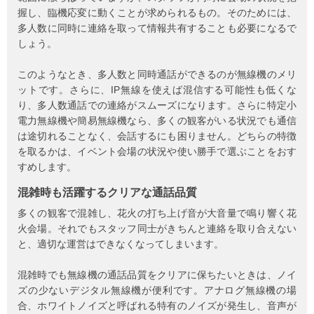
握し、臨機応変に動くことが求められるもの。そのためには、
多人数に同時に連絡を取って情報共有することも必要になるで
しょう。
このようなとき、多人数と同時通話ができるのが無線機のメリ
ットです。さらに、IP無線を使えば混信する可能性も低くな
り、多人数通話での連絡がスムーズになります。さらに特定小
電力無線機や簡易無線機なら、多くの観客がいる状況でも通信
は途切れることなく、会話するにも困りません。どちらの特徴
を取るかは、イベント会場の状況や使い勝手で選ぶことをおす
すめします。
混雑時も活躍するクリアな通話品質
多くの観客で混雑し、花火の打ち上げ音が大音量で鳴り響く花
火会場。それでもスタッフ同士がきちんと連絡を取り合えない
と、適切な運営はできなくなってしまいます。
混雑時でも無線機の通話品質をクリアに保ちたいときは、ノイ
ズの少ないデジタル無線機が便利です。アナログ無線機の場
合、ホワイトノイズと呼ばれる特有のノイズが発生し、音声が