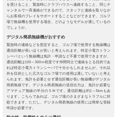
を受けること、緊急時にクラブハウスへ連絡すること、同じチ
ャンネルで一斉連絡ができるので、スタッフと連絡を取りなが
らお客様のプレイをサポートすることなどができます。ゴルフ
場で無線機を使用する場合、どのようなモデルが適しているの
でしょうか。
デジタル簡易無線機がおすすめ
緊急時の連絡などを想定すると、ゴルフ場で使用する無線機は
通信距離が長いほうが良いと考えられます。特定小電力トラン
シーバという無線機は免許・申請など不要で使用できますが、
通信距離は100～300ｍ程度です仲間同士で連絡をとる目的であ
れば特定小電力トランシーバで十分かもしれませんが、それ以
外を目的とした広大なゴルフ場での使用は適していないと考え
られます。免許を必要とせず通信距離が長い無線機がデジタル
簡易無線です。デジタル簡易無線の送信出力は、免許が必要な
アマチュア無線の半分の５Ｗです。通信距離は約1～5kmもあ
ります。こちらであれば、ゴルフ場のさまざまなトラブルに対
処できます。ただし、デジタル簡易無線の使用には簡単な登録
申請が必要です。