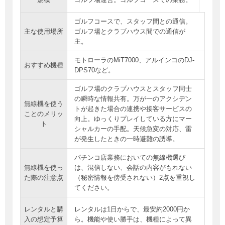
ゴルフコースで、スタッフ間との通信。
主な使用場所
ゴルフ場とクラブハウス間での通信が
主。
モトローラのMiT7000、アルインコのDJ-
おすすめ機種
DPS70など。
ゴルフ場のクラブハウスとスタッフ同士
の瞬時な情報共有。万が一のアクシデン
無線機を使う
トが起きた場合の連携や接客サービスの
ことのメリッ
向上。ゆっくりプレイしている方にマー
ト
シャルカーの手配。天候急変の対応、雷
が発生したときの一時避難の誘導。
パチンコ店業務においての無線機選び
無線機を使っ
は、混信しない、会話の内容がもれない
た際の注意点
（秘密情報を傍受されない）2点を重視し
てください。
レンタルと購
レンタルは1日からで、最安約2000円か
入の想定予算
ら。機能や使い勝手は、機種によって異