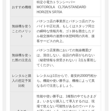
特定小電力トランシーバー
おすすめ機種
MOTOROLA CL70A/STANDARD
HORIZEN SR70A
パチンコ店の事業所とパチンコ店のアル
無線機を使う
バイトや正社員、もしくはスタッフ同士
ことのメリッ
の瞬時な情報共有。ゴト師を懸念したド
ト
ル箱交換時の連携や休憩時間の共有、接
客サービスの向上。
パチンコ店業務においての無線機選び
無線機を使っ
は、混信しない、会話の内容がもれない
た際の注意点
（秘密情報を傍受されない）2点を重視し
てください。
レンタルと購
レンタルは1日からで、最安約2000円程か
入の想定予算
ら。機能や使い勝手は、機種によって異
比較
なるので注意しましょう。
性能や使い勝手は、1種類の中でもさまざ
ま。いきなり購入して導入するのは、現
場で使えない可能性があるのでハードル