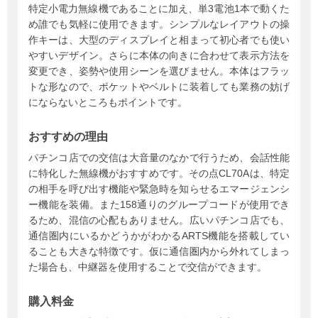
特定小電力無線機であることに加え、単3電池1本で動くた
め誰でも気軽に使用できます。シンプルなレイアウトの操
作キーは、大型のディスプレイと相まって初心者でも使い
やすいデザイン。さらに本体の向きに合わせて表示方法を
変更でき、姿勢や使用シーンを選びません。本体はフラッ
トな形なので、ポケットやベルトに装着しても業務の妨げ
にならないところもポイントです。
おすすめの理由
パチンコ店での交信は大音量のなかで行うため、会話性能
に特化した無線機がおすすめです。その点CL70Aは、特定
の相手を呼び出す機能や緊急時を知らせるエマージェンシ
ー機能を装備。また158通りのグループコードが使用でき
るため、混信の心配もありません。広いパチンコ店でも、
通信圏内にいるかどうかがわかるARTS機能を搭載してい
ることも大きな特徴です。仮に通信圏内から外れてしまっ
た場合も、中継器を使用することで交信ができます。
購入料金