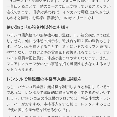
「●コースでドル箱交換します。フォローお願いします。」と
一言伝えることで、隣のコースで出玉交換しているスタッフが
注視できます。 作業が終われば、インカムで即座にお礼を伝え
られると同時にお客様に影響がないのがメリットです。
使い道はドル箱交換以外にも様々
パチンコ店業務での無線機の使い道は、ドル箱交換だけではあ
りません。他にも休憩の指示や、遊技台を叩く客の報告もしま
す。インカムを導入することで、遠くにいるスタッフと連携し
やすくなり、フロア全体の雰囲気も改善されるでしょう。アル
バイト店員や正社員に一体感が生まれやすくなります。また、
フロアにスタッフがいない事態を招く可能性を少なくするメリ
ットもあります。
レンタルで無線機の本格導入前に試験を
もし、パチンコ店業務に無線機を利用しようと検討しているの
であれば、レンタルで試験的に導入実験をしてみるのがいいで
しょう。Iパチンコ店の小規模のフロアでは、特定小電力トラン
シーバーがおすすめ。本格導入をする前に、レンタルすること
で使い勝手や操作感を試せるからです。