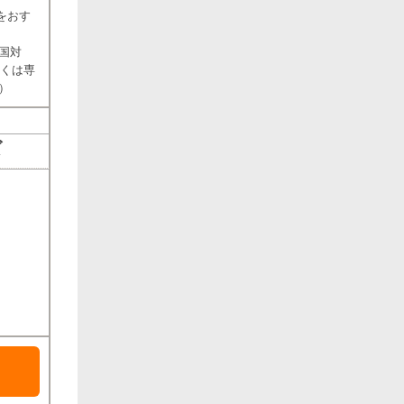
をおす
国対
しくは専
）
ズ