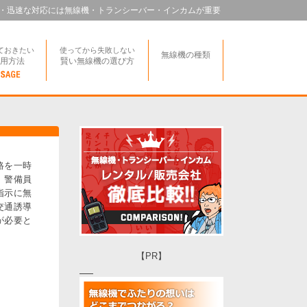
・迅速な対応には無線機・トランシーバー・インカムが重要
ておきたい
使ってから失敗しない
無線機の種類
用方法
賢い無線機の選び方
路を一時
、警備員
指示に無
交通誘導
が必要と
【PR】