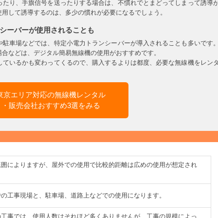
ったり、手旗信号を送ったりする場合は、不慣れでとまどってしまって誘導
使用して誘導するのは、多少の慣れが必要になるでしょう。
シーバーが使用されることも
や駐車場などでは、特定小電力トランシーバーが導入されることも多いです
場合などは、デジタル簡易無線機の使用がおすすめです。
しているかも変わってくるので、購入するよりは都度、必要な無線機をレン
東京エリア対応の無線機レンタル
・販売会社おすすめ3選をみる
範囲によりますが、屋外での使用で比較的距離は広めの使用が想定され
での工事現場と、駐車場、道路上などでの使用になります。
の工事では、使用人数はそれほど多くありませんが、工事の規模によっ