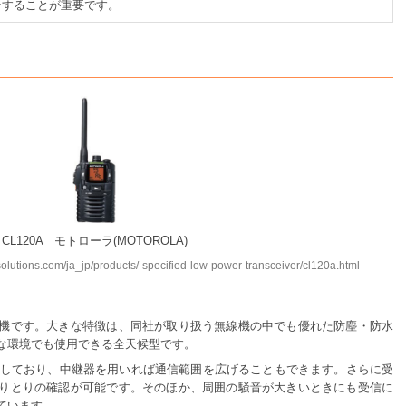
ーすることが重要です。
CL120A モトローラ(MOTOROLA)
ions.com/ja_jp/products/-specified-low-power-transceiver/cl120a.html
機です。大きな特徴は、同社が取り扱う無線機の中でも優れた防塵・防水
な環境でも使用できる全天候型です。
搭載しており、中継器を用いれば通信範囲を広げることもできます。さらに受
りとりの確認が可能です。そのほか、周囲の騒音が大きいときにも受信に
ています。