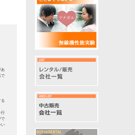
があ
話で
する
を行
がで
かい