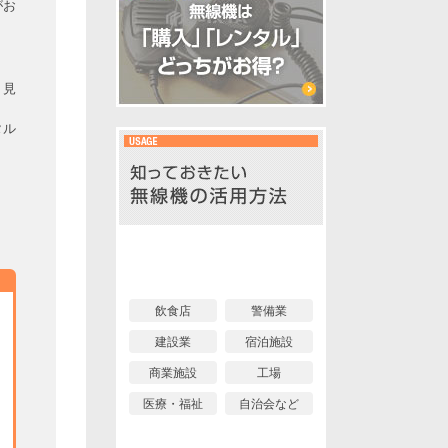
がお
。見
タル
イベント編
業界編
飲食店
警備業
建設業
宿泊施設
商業施設
工場
医療・福祉
自治会など
個人利用