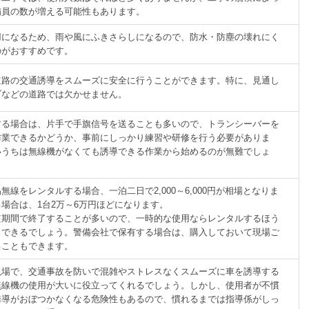
備員の数が増える可能性もあります。
用になるため、雨や風にふきさらしになるので、防水・防塵の壊れにく
のがおすすめです。
道路の交通誘導をスムーズに安全に行うことができます。特に、見通し
ブなどの道路では欠かせません。
する場合は、片手で手旗信号を送ることも多いので、トランシーバーを
作業できるかどうか、事前にしっかり練習や研修を行う必要がありま
いうちは無線機がなくても誘導できる作業から始めるのが無難でしょ
無線をレンタルする場合、一泊二日で2,000～6,000円が相場となりま
場合は、1台2万～6万円ほどになります。
短期間で終了することが多いので、一時的な使用ならレンタルするほう
くできるでしょう。警備会社で保有する場合は、購入しておいて現場ご
ることもできます。
現場で、交通事故を防いで混雑やストレスなくスムーズに車を誘導する
無線機の使用が大いに役立ってくれるでしょう。しかし、使用者が不慣
誘導がおぼつかなくなる危険性もあるので、慣れるまでは指導係がしっ