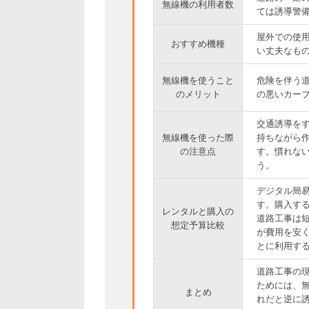
無線機の利用者数
ては誘導警
屋外での使
おすすめ機種
い丈夫なも
無線機を使うこと
危険を伴う
のメリット
の悪いカー
交通誘導を
無線機を使った際
持ちながら
の注意点
す。慣れな
う。
デジタル簡易
す。購入する
レンタルと購入の
道路工事は
想定予算比較
が費用を安
とに利用す
道路工事の
ためには、
まとめ
れだと逆に