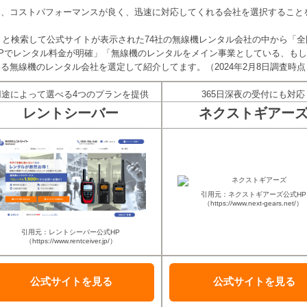
も、コストパフォーマンスが良く、迅速に対応してくれる会社を選択すること
ル」と検索して公式サイトが表示された74社の無線機レンタル会社の中から「全
Pでレンタル料金が明確」「無線機のレンタルをメイン事業としている、も
る無線機のレンタル会社を選定して紹介してます。（2024年2月8日調査時点
用途によって選べる4つのプランを提供
365日深夜の受付にも対応
レントシーバー
ネクストギアー
引用元：ネクストギアーズ公式HP
（https://www.next-gears.net/）
引用元：レントシーバー公式HP
（https://www.rentceiver.jp/）
公式サイトを
見る
公式サイトを
見る