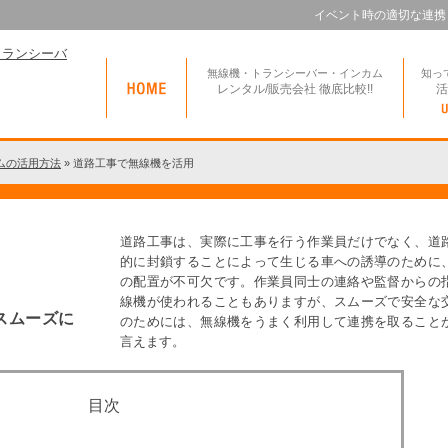
イベント時の適切な連携
無線機・トランシーバー・インカム
知っ
レンタル/販売会社 徹底比較!!
活
ムの活用方法
»
道路工事で無線機を活用
道路工事は、実際に工事を行う作業員だけでなく、道
的に封鎖することによって生じる車への誘導のために
の配置が不可欠です。作業員同士の連絡や監督からの
線機が使われることもありますが、スムーズで安全な
スムーズに
のためには、無線機をうまく利用して連携を取ること
言えます。