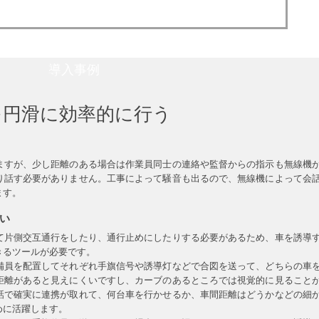
導入事例
を円滑に効率的に行う
ますが、少し距離のある場合は作業員同士の連絡や監督からの指示も無線機
り話す必要がありません。工事によって騒音も出るので、無線機によって会
ます。
い
て片側交互通行をしたり、通行止めにしたりする必要があるため、車を誘導
きるツールが必要です。
備員を配置してそれぞれ手旗信号や誘導灯などで合図を送って、どちらの車
距離があると見えにくいですし、カーブのあるところでは視覚的に見ること
話で確実に連携が取れて、何台車を行かせるか、車間距離はどうかなどの細
めに活躍します。