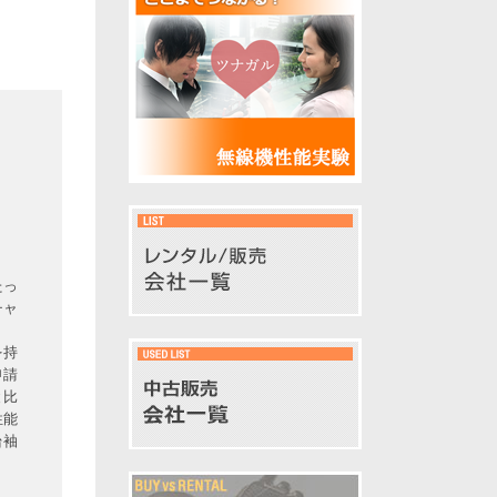
たっ
チャ
を持
申請
と比
性能
台袖