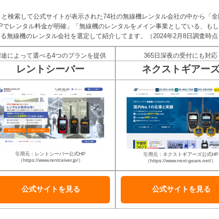
ル」と検索して公式サイトが表示された74社の無線機レンタル会社の中から「全
Pでレンタル料金が明確」「無線機のレンタルをメイン事業としている、も
る無線機のレンタル会社を選定して紹介してます。（2024年2月8日調査時点
用途によって選べる4つのプランを提供
365日深夜の受付にも対応
レントシーバー
ネクストギアー
引用元：レントシーバー公式HP
引用元：ネクストギアーズ公式HP
（https://www.rentceiver.jp/）
（https://www.next-gears.net/）
公式サイトを
見る
公式サイトを
見る