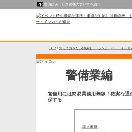
警備に適した無線機の選び方を紹介
TOP
»
知っておきたい無線機・トランシーバー・インカ
警備業編
警備用には簡易業務用無線！確実な通
保する
導入事例