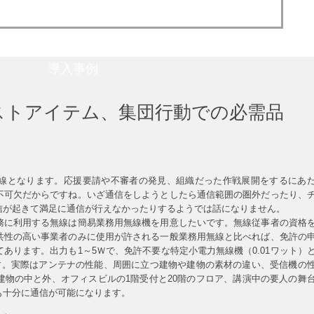
導入事例
ストアイテム、集団行動での必需品
線となります。応援要請や不審者の発見、組織だった作戦展開をするにあ
不可欠だからですね。いざ通信をしようとしたら通信範囲の圏外だったり、
信が起きて満足に通信が行えなかったりするようでは話になりません。
務に利用する無線は簡易業務用無線機を用意したいです。無線従事者の資格
共性の高い事業者のみに使用が許される一般業務用無線と比べれば、免許の
あります。出力も1～5Ｗで、免許不要な特定小電力無線機（0.01ワット）
ます。実際はアンテナの性能、周囲に立つ建物や建物の素材の違い、受信機の
建物の中と外、オフィスビルの1階受付と20階のフロア、講演中の要人の舞
も十分に通信が可能になります。