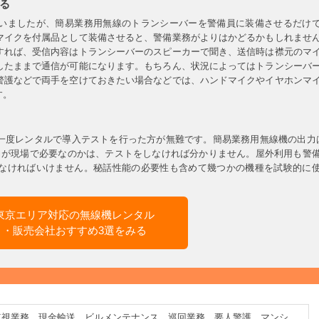
る
いましたが、簡易業務用無線のトランシーバーを警備員に装備させるだけ
マイクを付属品として装備させると、警備業務がよりはかどるかもしれませ
すれば、受信内容はトランシーバーのスピーカーで聞き、送信時は襟元のマ
したままで通信が可能になります。もちろん、状況によってはトランシーバ
警護などで両手を空けておきたい場合などでは、ハンドマイクやイヤホンマ
す。
一度レンタルで導入テストを行った方が無難です。簡易業務用無線機の出力
力が現場で必要なのかは、テストをしなければ分かりません。屋外利用も警
なければいけません。秘話性能の必要性も含めて幾つかの機種を試験的に
東京エリア対応の無線機レンタル
・販売会社おすすめ3選をみる
監視業務、現金輸送、ビルメンテナンス、巡回業務、要人警護、マンシ