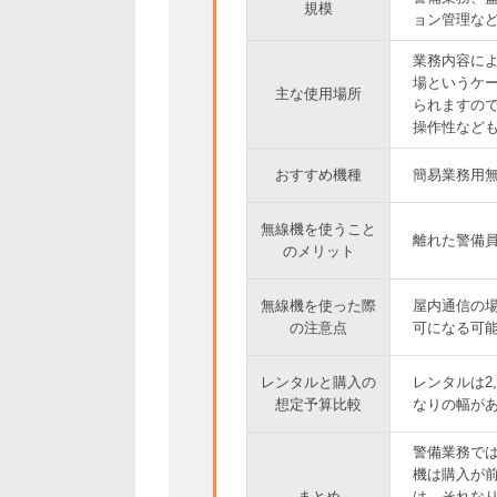
規模
ョン管理など
業務内容に
場というケ
主な使用場所
られますの
操作性など
おすすめ機種
簡易業務用
無線機を使うこと
離れた警備
のメリット
無線機を使った際
屋内通信の
の注意点
可になる可
レンタルと購入の
レンタルは2
想定予算比較
なりの幅が
警備業務で
機は購入が
まとめ
は、それな