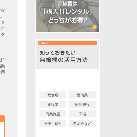
でな
ん。
イク
ーだ
イク
は1
備業
使用
イベント編
業界編
飲食店
警備業
建設業
宿泊施設
商業施設
工場
医療・福祉
自治会など
個人利用