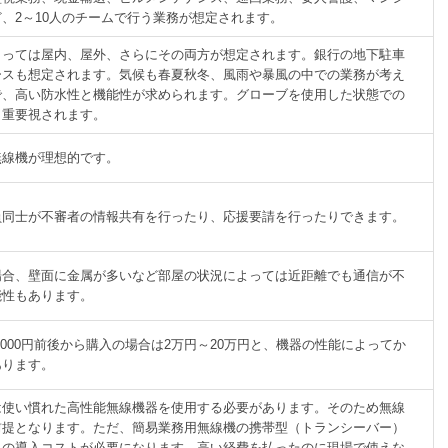
、2～10人のチームで行う業務が想定されます。
よっては屋内、屋外、さらにその両方が想定されます。銀行の地下駐車
ースも想定されます。気候も春夏秋冬、風雨や暴風の中での業務が考え
で、高い防水性と機能性が求められます。グローブを使用した状態での
も重要視されます。
無線機が理想的です。
員同士が不審者の情報共有を行ったり、応援要請を行ったりできます。
場合、壁面に金属が多いなど部屋の状況によっては近距離でも通信が不
能性もあります。
,000円前後から購入の場合は2万円～20万円と、機器の性能によってか
あります。
は使い慣れた高性能無線機器を使用する必要があります。そのため無線
前提となります。ただ、簡易業務用無線機の携帯型（トランシーバー）
りの導入コストが必要になります。高い経費を払ったのに現場で使えな