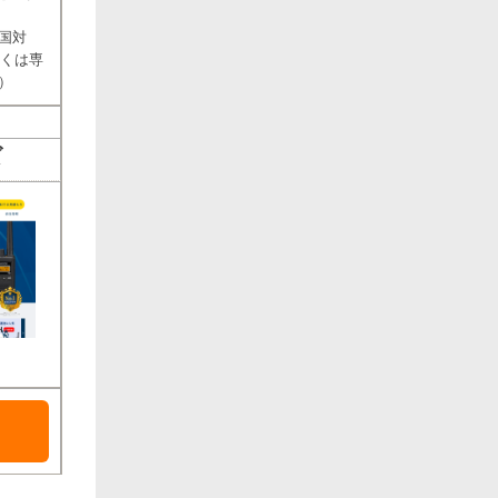
国対
しくは専
）
ズ