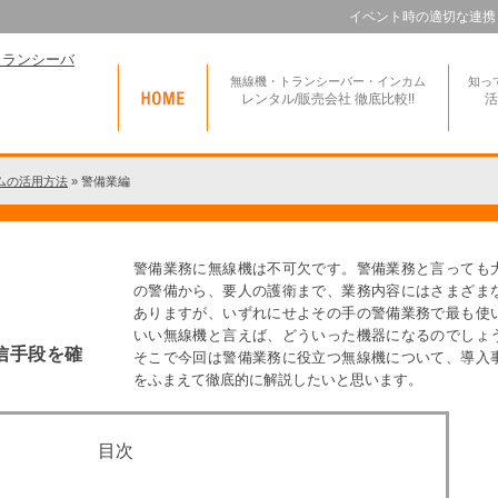
イベント時の適切な連携
無線機・トランシーバー・インカム
知っ
レンタル/販売会社 徹底比較!!
活
ムの活用方法
»
警備業編
警備業務に無線機は不可欠です。警備業務と言っても
の警備から、要人の護衛まで、業務内容にはさまざま
ありますが、いずれにせよその手の警備業務で最も使
いい無線機と言えば、どういった機器になるのでし
信手段を確
そこで今回は警備業務に役立つ無線機について、導入
をふまえて徹底的に解説したいと思います。