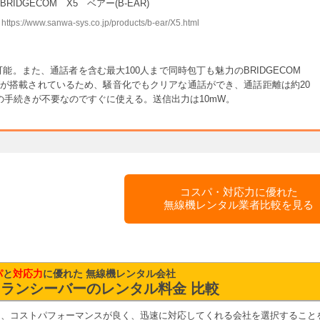
BRIDGECOM X5 ベアー(B-EAR)
://www.sanwa-sys.co.jp/products/b-ear/X5.html
能。また、通話者を含む最大100人まで同時包丁も魅力のBRIDGECOM
グが搭載されているため、騒音化でもクリアな通話ができ、通話距離は約20
等の手続きが不要なのですぐに使える。送信出力は10mW。
コスパ・対応力に優れた
無線機レンタル業者比較を見る
パ
と
対応力
に優れた 無線機レンタル会社
ランシーバーのレンタル料金 比較
も、コストパフォーマンスが良く、迅速に対応してくれる会社を選択すること