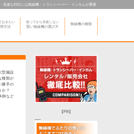
・迅速な対応には無線機・トランシーバー・インカムが重要
ておきたい
使ってから失敗しない
無線機の種類
用方法
賢い無線機の選び方
大型施設
な種類が
い勝手の
ょうか？
事例など
【PR】