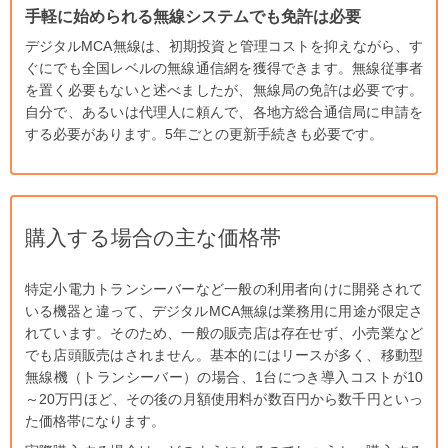
手軽に始められる無線システムでも免許は必要
デジタル
MCA
無線は、初期投資と管理コストを抑えながら、す
ぐにでも全国レベルの無線通信網を獲得できます。無線従事者
を置く必要もないと述べましたが、無線局の免許は必要です。
自分で、あるいは代理人に頼んで、各地方総合通信局に申請を
する必要があります。
5
年ごとの更新手続きも必要です。
購入する場合の主な価格帯
特定小電力トランシーバーなど一般の利用者向けに開発されて
いる機器と違って、デジタル
MCA
無線は業務用に用途が限定さ
れています。そのため、一般の販売店は存在せず、小売業など
でも店頭販売はされません。基本的にはリースが多く、移動型
無線機（トランシーバー）の場合、
1
台につき導入コストが
10
～
20
万円ほど、その後の月額使用料が数百円から数千円といっ
た価格帯になります。