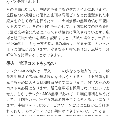
などと分類されます。
その理由はやはり、中継局を介する通信スタイルにあります。
全国各地の見通しに優れた山頂や高層ビルなどに設置された中
継局を介して通信を行うために、全国規模の無線通信が可能に
なるのですね。その利便性を生かして、全国規模での物流を担
う運送業や宅配業者によっても積極的に導入されています。広
域と超広域の違いを簡単に説明すると、広域の場合は、半径20
~40Km範囲。もう一方の超広域の場合は、関東全体。といった
ように領域が異なります。小さな市町村であれば、広域で十分
町全体を把握することができます。
導入・管理コストも少ない
デジタル
MCA
無線は、導入コストの少なさも魅力的です。一般
業務用無線で広域の無線通信を行おうとすると、主要設備を用
意するために大きな初期投資が必要になります。保守のための
コストも必要になります。通信従事者も採用しなければいけま
せん。しかしデジタル
MCA
無線であれば、月額使用料を払うだ
けで、全国をカーバーする無線通信をすぐに使えるようになり
ます。半径
30km
ほどのサービスゾーンごとに全国が区分けさ
れており、そのゾーンごとに契約ができますので、そのとき、