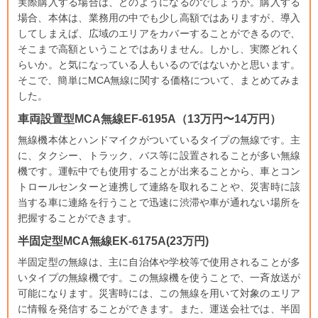
実際購入する場合は、どのようになるのでしょうか。購入する
場合、本体は、業務用の中でも少し高額ではありますが、導入
してしまえば、広域のエリアをカバーすることができるので、
そこまで高額ということではありません。しかし、実際どれく
らいか。と気になっている人もいるのではないかと思います。
そこで、簡単にMCA無線に関する価格について、まとめてみま
した。
車両設置型MCA無線EF-6195A（13万円〜14万円）
無線機本体とハンドマイクがついているタイプの無線です。主
に、タクシー、トラック、バス等に設置されることが多い無線
機です。運転中でも使用することが出来ることから、車とコン
トロールセンターと連携して連絡を取れることや、災害時に該
当する車に連絡を行うことで迅速に渋滞や車が通れない場所を
把握することができます。
半固定型MCA無線EK-6175A(23万円)
半固定型の無線は、主に自治体や学校等で使用されることが多
いタイプの無線機です。この無線機を使うことで、一斉放送が
可能になります。災害時には、この無線を用いて対象のエリア
に情報を発信することができます。また、運送会社では、半固