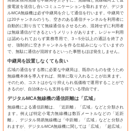
簡易業務用無線も中継局を介さずに、無線機と無線機同士で直
接電波を送信し合いコミュニケーションを取れますが、デジタ
ル
MCA
無線機は必ず中継局を介して通信を行います。中継局で
は
20
チャンネルのうち、空きのある通信チャンネルを利用者に
自動的に割り当てて無線通信をさせるため、混雑せずに利用者
は無線通信ができるというメリットがあります。レジャー利用
は認められておらず業務専用で、
3
～
5
分以上の通話を終了さ
せ、強制的に空きチャンネルを作る仕組みになっていますの
で、無駄に通信が混雑するといった事態もほぼ発生しません。
中継局を設置しなくても良い
広域の通信をする際に必要な中継局は、既存のものを使うため
無線機本体を導入すれば、簡単に取り入れることが出来ます。
そのため、コストはかなり抑えられ低価格で運用することがで
きるのが、自治体からも支持を得ている理由です。
デジタルMCA無線機の通信距離は「広域」
無線機による通信距離は、「近距離」「広域」などと分類され
ます。例えば特定小電力無線機は数百メートルなどの「近距
離」、デジタル簡易無線機は「中距離」「広域」などと分類さ
れますが、デジタル
MCA
無線機に関しては「広域」「超広域」