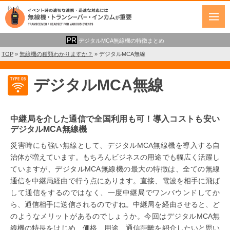
デジタルMCA無線機の特徴まとめ
TOP
»
無線機の種類わかりますか？
»
デジタルMCA無線
デジタルMCA無線
中継局を介した通信で全国利用も可！導入コストも安い
デジタル
MCA
無線機
災害時にも強い無線として、
デジタル
MCA
無線機を導入する自
治体が増えています。もちろんビジネスの用途でも幅広く活躍し
ていますが、デジタル
MCA
無線機の最大の特徴は、全ての無線
通信を中継局経由で行う点にあります。直接、電波を相手に飛ば
して通信をするのではなく、一度中継局でワンバウンドしてか
ら、通信相手に送信されるのですね。中継局を経由させると、ど
のようなメリットがあるのでしょうか。今回はデジタル
MCA
無
線機
の特長をはじめ、価格、用途、通信距離を紹介したいと思い