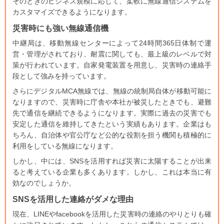
そのときのビジネス規模に応じて、柔軟に無線通信システムを
カスタマイズできるようになります。
災害時にも強い無線通信機
中継局は、移動無線センターによって
24
時間
365
日体制で運
営・管理がされており、耐震に関しても、最上級のレベルで対
策が行われています。自家発電装置を用意し、災害時の連絡手
段として強みを持っています。
さらにデジタル
MCA
無線では、無線の統制局自体が移動可能に
なりますので、災害時に庁舎や本社が被災したときでも、避難
先で通信を継続できるようになります。実際に過去の災害でも
安定した通信を維持してきたという実績もあります。企業はも
ちろん、自治体や官公庁など公的な役割を担う機関も積極的に
利用をしている無線になります。
しかし、中には、SNSを活用すれば災害に太陽することが出来
ると考えている企業も多くあります。しかし、これは本当に有
効なのでしょうか。
SNSを活用した連絡がダメな理由
現在、LINEやfacebookを活用した災害時の連絡のやりとりも確