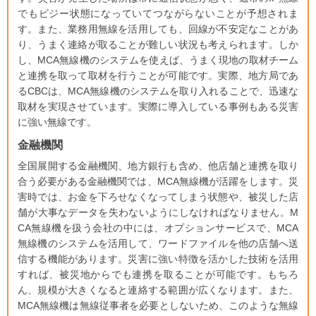
でもビジー状態になっていてつながらないことが予想されま
す。また、業務用無線を活用しても、回線が不安定なことがあ
り、うまく連絡が取ることが難しい状況も考えられます。しか
し、MCA無線機のシステムを使えば、うまく現地の取材チーム
と連携を取って取材を行うことが可能です。実際、地方局であ
るCBCは、MCA無線機のシステムを取り入れることで、迅速な
取材を実現させています。実際に導入している事例もある災害
に強い無線です。
金融機関
全国展開する金融機関、地方銀行も含め、他店舗と連携を取り
合う必要がある金融機関では、MCA無線機が活躍をします。災
害時では、お金を下ろせなくなってしまう状態や、被災した店
舗が大事なデータを失わないようにしなければなりません。M
CA無線機を扱う会社の中には、オプションサービスで、MCA
無線機のシステムを活用して、ワードファイルを他の店舗へ送
信する機能があります。災害に強い特徴を活かした技術を活用
すれば、被災地からでも連携を取ることが可能です。もちろ
ん、規模が大きくなると連絡する範囲が広くなります。また、
MCA無線機は無線従事者を必要としないため、このような無線