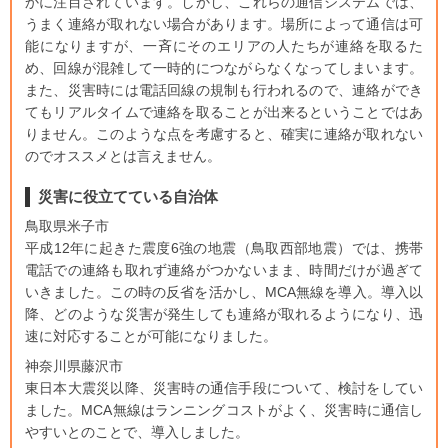
かに注目されています。しかし、これらの通信システムでは、
うまく連絡が取れない場合があります。場所によって通信は可
能になりますが、一斉にそのエリアの人たちが連絡を取るた
め、回線が混雑して一時的につながらなくなってしまいます。
また、災害時には電話回線の規制も行われるので、連絡ができ
てもリアルタイムで連絡を取ることが出来るということではあ
りません。このような点を考慮すると、確実に連絡が取れない
のでオススメとは言えません。
災害に役立てている自治体
鳥取県米子市
平成12年に起きた震度6強の地震（鳥取西部地震）では、携帯
電話での連絡も取れず連絡がつかないまま、時間だけが過ぎて
いきました。この時の反省を活かし、MCA無線を導入。導入以
降、どのような災害が発生しても連絡が取れるようになり、迅
速に対応することが可能になりました。
神奈川県藤沢市
東日本大震災以降、災害時の通信手段について、検討をしてい
ました。MCA無線はランニングコストがよく、災害時に通信し
やすいとのことで、導入しました。