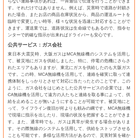
らない連絡事項があれば、一斉通信で伝達を行うことができま
す。それだけではありません。例えば、災害時で道路が封鎖さ
れた場合、またお店の商品在庫状況から、商品の運送ルートを
臨時で変更したい時等、様々な状況を迅速に対応することがで
きます。運送業では、道路状況は生命線でもあるので、指令セ
ンターで的確な指示が出来ればドライバーも安心です。
公共サービス：ガス会社
東日本大震災時、大阪ガスはMCA無線機のシステムを活用し
て、被災地にガスを供給しました。特に、停電の危機にさらさ
れたエリアもありますが、東北にガスを供給したのも大阪ガス
です。この時、MCA無線機を活用して、連絡を確実に取って連
携体制をしっかりとさせて対応に当たったとのことです。この
ように、ガス会社をはじめとした公共サービスの企業では、M
CA無線機を活用して遠方の人たちと連絡を取る事によって、供
給を止めることが無いようにすることが可能です。被災地にと
って、ライフライン復旧が何よりも頼みの綱です。MCA無線機
で現場に指示を出したり、現場の状況を把握することができま
す。また、通常時でも、ガスは異常が発生する場合がありま
す。その際無線のシステムを活用して、供給をストップさせる
ことも可能です。多様な活用方法があるので、災害対策を確か