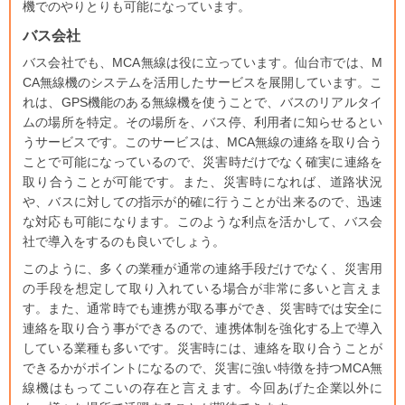
機でのやりとりも可能になっています。
バス会社
バス会社でも、MCA無線は役に立っています。仙台市では、M
CA無線機のシステムを活用したサービスを展開しています。こ
れは、GPS機能のある無線機を使うことで、バスのリアルタイ
ムの場所を特定。その場所を、バス停、利用者に知らせるとい
うサービスです。このサービスは、MCA無線の連絡を取り合う
ことで可能になっているので、災害時だけでなく確実に連絡を
取り合うことが可能です。また、災害時になれば、道路状況
や、バスに対しての指示が的確に行うことが出来るので、迅速
な対応も可能になります。このような利点を活かして、バス会
社で導入をするのも良いでしょう。
このように、多くの業種が通常の連絡手段だけでなく、災害用
の手段を想定して取り入れている場合が非常に多いと言えま
す。また、通常時でも連携が取る事ができ、災害時では安全に
連絡を取り合う事ができるので、連携体制を強化する上で導入
している業種も多いです。災害時には、連絡を取り合うことが
できるかがポイントになるので、災害に強い特徴を持つMCA無
線機はもってこいの存在と言えます。今回あげた企業以外に