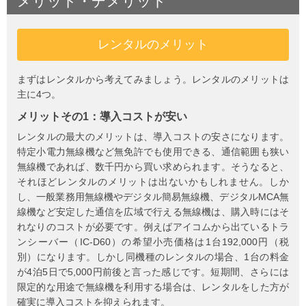
メリット・デメリット
レンタルの
メリット
まずはレンタルから考えてみましょう。レンタルのメリットは
主に4つ。
メリットその1：導入コストが安い
レンタルの最大のメリットは、導入コストの安さになります。
特定小電力無線機など無免許でも使用できる、通信範囲も狭い
無線機であれば、数千円から買い求められます。そうなると、
それほどレンタルのメリットは出ないかもしれません。しか
し、一般業務用無線機やデジタル簡易無線機、デジタルMCA無
線機など安定した通信を広域で行える無線機は、購入時にはそ
れなりのコストが必要です。例えばアイコムから出ているトラ
ンシーバー（IC-D60）の希望小売価格は1台
192,000円
（税
別）
になります。しかし同機種のレンタルの場合、
1
台の料金
が
4
泊
5
日で
5,000
円前後と言った感じです。短期間、さらには
限定的な用途で無線機を利用する場合は、レンタルをした方が
確実に導入コストを抑えられます。