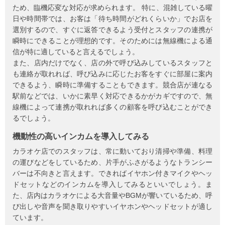
ため、臨機応変な対応が求められます。 特に、混雑している曜
日や時間帯では、お客は「待ち時間がどれくらいか」でお店を
選別するので、すぐに返答できるよう受付とスタッフの連携が
瞬時にできることが理想的です。そのためには無線機による通
信が特に適していると言えるでしょう。
また、店内だけでなく、店の外で呼び込みしているスタッフと
も連絡が取れれば、呼び込みに応じたお客をすぐに部屋に案内
できるよう、瞬時に準備することもできます。競合店が連なる
駅前などでは、いかに素早く対応できるかがカギですので、無
線機によって連携が取れれば多くの顧客を呼び込むことができ
るでしょう。
機動性の高いインカムを導入してみる
カラオケ店でのスタッフは、常に動いており清掃や準備、料理
の運びなどをしているため、片手がふさがるようなトランシー
バーは不向きと言えます。できればイヤホン付きマイクやヘッ
ドセットなどのインカムを導入してみるといいでしょう。ま
た、店内はカラオケによる大音量やBGMが響いているため、呼
び出しや音声を聞き取りやすいイヤホンやヘッドセットが適し
ています。