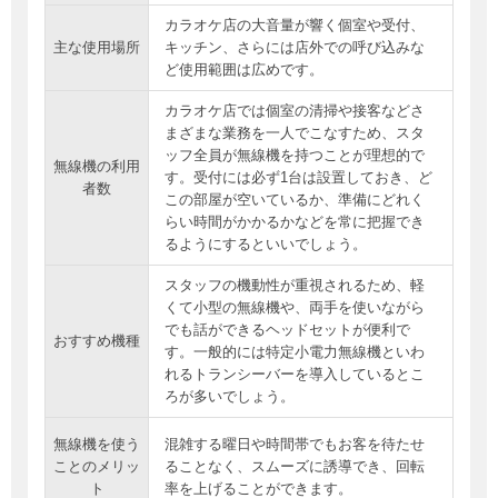
カラオケ店の大音量が響く個室や受付、
主な使用場所
キッチン、さらには店外での呼び込みな
ど使用範囲は広めです。
カラオケ店では個室の清掃や接客などさ
まざまな業務を一人でこなすため、スタ
ッフ全員が無線機を持つことが理想的で
無線機の利用
す。受付には必ず1台は設置しておき、ど
者数
この部屋が空いているか、準備にどれく
らい時間がかかるかなどを常に把握でき
るようにするといいでしょう。
スタッフの機動性が重視されるため、軽
くて小型の無線機や、両手を使いながら
でも話ができるヘッドセットが便利で
おすすめ機種
す。一般的には特定小電力無線機といわ
れるトランシーバーを導入しているとこ
ろが多いでしょう。
無線機を使う
混雑する曜日や時間帯でもお客を待たせ
ことのメリッ
ることなく、スムーズに誘導でき、回転
ト
率を上げることができます。