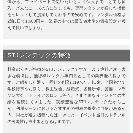
体から、プライベートで使いたいという個人まで、とても多
彩。どんなニーズの方に対しても、専門スタッフが適した機種
をセレクトして提案してくれるので安心です。レンタル価格は
2泊3日で1,600円～。業界の中では最安値水準の価格設定と考
えて良いでしょう。
STJレンテック
の
特徴
料金の安さが特徴のSTJレンテックですが、より他社と違う大
きな特徴は、無線機レンタル専門店としての業界歴の長さで
す。ご紹介した通り、同社の創業は1976年。以来、全国各地で
学校行事やお祭り、株主総会、結婚式、各種研修、警備、マラ
ソン大会、トライアスロン…等々、さまざまなイベントでの実
績を蓄積してきました。実績豊富なSTJレンテックだからこ
そ、利用シーンにおけるおすすめの機種の提案に自信があるそ
う。同社が選ぶ機種ならば、きっと、イベント当日のトラブル
の可能性は最小限となるはずです。