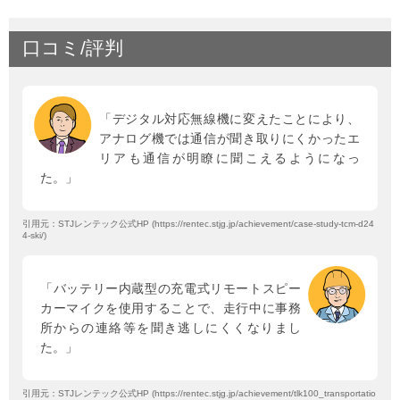
口コミ/評判
「デジタル対応無線機に変えたことにより、
アナログ機では通信が聞き取りにくかったエ
リアも通信が明瞭に聞こえるようになっ
た。」
引用元：STJレンテック公式HP (https://rentec.stjg.jp/achievement/case-study-tcm-d24
4-ski/)
「バッテリー内蔵型の充電式リモートスピー
カーマイクを使用することで、走行中に事務
所からの連絡等を聞き逃しにくくなりまし
た。」
引用元：STJレンテック公式HP (https://rentec.stjg.jp/achievement/tlk100_transportatio