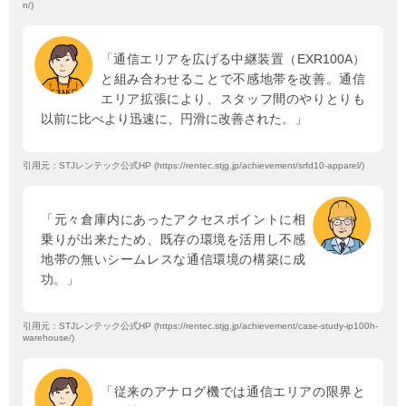
n/)
「通信エリアを広げる中継装置（EXR100A）
と組み合わせることで不感地帯を改善。通信
エリア拡張により、スタッフ間のやりとりも
以前に比べより迅速に、円滑に改善された。」
引用元：STJレンテック公式HP (https://rentec.stjg.jp/achievement/srfd10-apparel/)
「元々倉庫内にあったアクセスポイントに相
乗りが出来たため、既存の環境を活用し不感
地帯の無いシームレスな通信環境の構築に成
功。」
引用元：STJレンテック公式HP (https://rentec.stjg.jp/achievement/case-study-ip100h-
warehouse/)
「従来のアナログ機では通信エリアの限界と