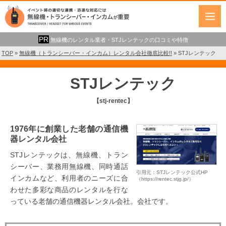
無線機のレンタル業者・STJレンテックの口コミや特徴
TOP
»
無線機（トランシーバー・インカム）レンタル会社徹底比較!!
»
STJレンテック
STJレンテック
【stj-rentec】
1976年に創業した老舗の通信機
器レンタル会社
STJレンテックは、無線機、トラン
シーバー、業務用無線機、同時通話
引用元：STJレンテック公式HP
インカムなど、利用者のニーズに合
（https://rentec.stjg.jp/）
わせた多彩な商品のレンタルを行な
っている老舗の通信機器レンタル会社。会社です。