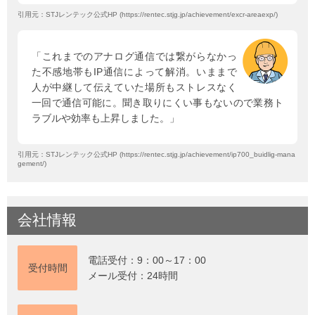
引用元：STJレンテック公式HP (https://rentec.stjg.jp/achievement/excr-areaexp/)
「これまでのアナログ通信では繋がらなかっ
た不感地帯もIP通信によって解消。いままで
人が中継して伝えていた場所もストレスなく
一回で通信可能に。聞き取りにくい事もないので業務ト
ラブルや効率も上昇しました。」
引用元：STJレンテック公式HP (https://rentec.stjg.jp/achievement/ip700_buidlig-mana
gement/)
会社情報
電話受付：9：00～17：00
受付時間
メール受付：24時間