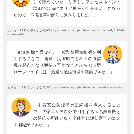
して諦めていたエリアも、アクセスポイント
増加で容易にエリア拡張が出来るようになっ
たので、不感地帯の解消に繋がりました。」
引用元：STJレンテック公式HP (https://rentec.stjg.jp/achievement/case-study-ip100h-a
musement/)
「IP無線機と異なり、一般業務用無線機を利
用することで、地震、災害時でも各々の通信
機が起点となり通信が可能なことから都市型
ロープウェイには、最適な通信環境を整備できた。」
引用元：STJレンテック公式HP (https://rentec.stjg.jp/achievement/yokohamaaircabin/)
「本質安全防爆簡易無線機を導入すること
で、防爆エリア以外で利用する簡易無線機と
の通信が可能となり全体的に通信運営のコス
ト削減ができた。」