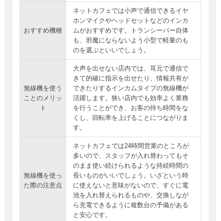
ネットカフェでは小声で通信できるイヤ
ホンマイクやヘッドセットなどのインカ
おすすめ機種
ムがおすすめです。トランシーバー自体
も、邪魔にならないよう小型で軽量のも
のを選ぶといいでしょう。
大声を出せない店内では、耳元で通信で
きて的確に指示を出せたり、情報共有が
無線機を使う
できたりするインカムタイプの無線機が
ことのメリッ
活躍します。狭い店内でも効率よく業務
ト
を行うことができ、お客の待ち時間をな
くし、回転率を上げることにつながりま
す。
ネットカフェでは24時間営業のところが
多いので、スタッフが入れ替わってもそ
のまま使い続けられるような持続時間の
無線機を使っ
長いものがいいでしょう。いざという時
た際の注意点
に使えないと意味がないので、すぐに電
池を入れ替えられるものや、交換しなが
ら充電できるように複数台の予備がある
と安心です。