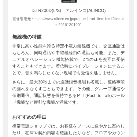
DJ-R200D(L/S) アルインコ(ALINCO)
画像引用元：https://www.alinco.co.jp/product/prod_item.html?itemId
=I20161201001
無線機の特徴
非常に高い性能を誇る特定小電力無線機です。交互通話は
もちろん、同時通話や中継器経由の通話も可能。また、デ
ュアルオペレーション機能搭載で、2つのchを交互に受信
することもできます。着信時にバイブレーションにするこ
とで、音を鳴らしたくない現場でも受信を逃しません。
さらに、最大30秒までの通話録音機能も搭載し、連絡事項
の漏れをなくすこともできます。その他、グループ通信や
個別通信、通話状態を保持できるPTT(Push to Talk)ホール
ド機能など便利な機能が満載です。
おすすめの理由
携帯電話ショップでは、お客様をブースに速やかに案内し
たり、在庫や契約内容を確認したりなど、フロアやカウン