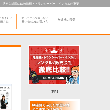
・迅速な対応には無線機・トランシーバー・インカムが重要
ておきたい
使ってから失敗しない
無線機の種類
用方法
賢い無線機の選び方
【PR】