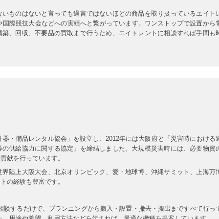
ないものはないと言っても過言ではないほどの商品を取り扱っているエイト
庁や国際競技大会などへの実績へと繋がっています。ワンストップで設置から
構築、回収、不要品の買取まで行うため、エイトレントに相談すれば手間も
什器・備品レンタル協会」を設立し、2012年には大阪府と「災害時における
等の供給協力に関する協定」を締結しました。大規模災害時には、必要物資
会貢献を行っています。
世界陸上大阪大会、北京オリンピック、愛・地球博、沖縄サミット、上海万
ントの経験も豊富です。
で相談するだけで、プランニングから搬入・設置・撤去・搬出まですべて行っ
も、用途や希望、利用方法などを伝えれば、最適な機種を提案しています。