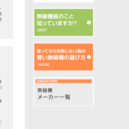
レ
電
時
避
の
博
て