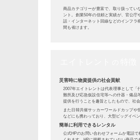
商品カテゴリーが豊富で、取り扱ってい
ント。創業50年の信頼と実績が、官公
話・インターネット回線などのインフラ
間も省けます。
エイトレント
特徴
の
災害時に物資提供の社会貢献
2007年エイトレントは代表理事として「
難所及び応急仮設住宅等への什器・備品
提供を行うことを趣旨としたもので、社
また日韓共催サッカーワールドカップや
などにも携わっており、大型ビッグイベ
簡単に利用できるレンタル
公式HPのお問い合わせフォームか電話
くれます。HPに掲載されていない商品で