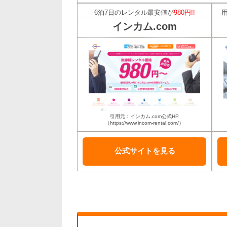
6泊7日のレンタル最安値が
980円!!
インカム.com
引用元：インカム.com公式HP
（https://www.incom-rental.com/）
公式サイトを
見る