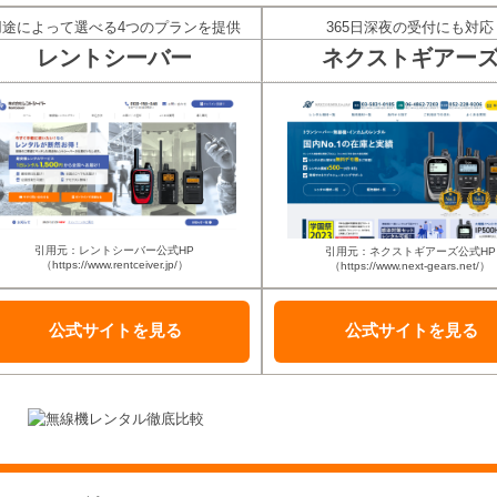
用途によって選べる4つのプランを提供
365日深夜の受付にも対応
レントシーバー
ネクストギアー
引用元：レントシーバー公式HP
引用元：ネクストギアーズ公式HP
（https://www.rentceiver.jp/）
（https://www.next-gears.net/）
公式サイトを
見る
公式サイトを
見る