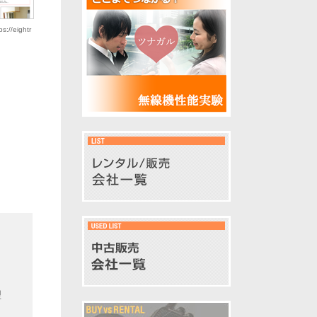
/eightr
型