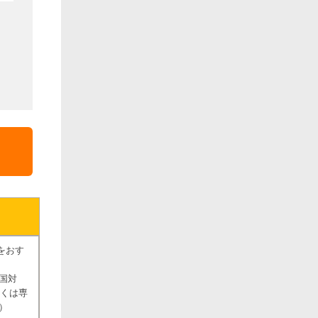
をおす
国対
しくは専
）