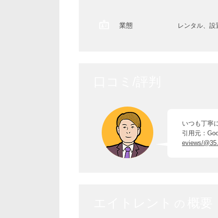
業態
レンタル、設
口コミ/評判
いつも丁寧
引用元：Goo
eviews/@35.
エイトレント
概要
の