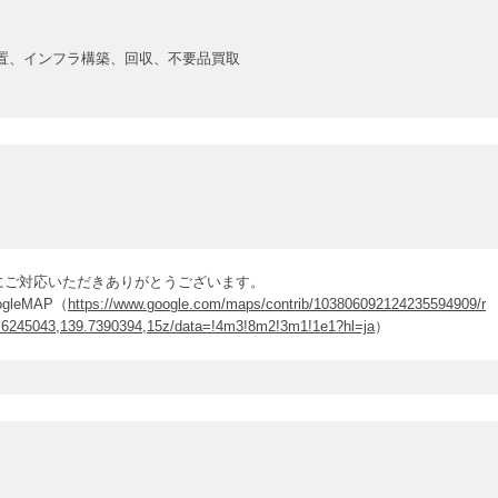
置、インフラ構築、回収、不要品買取
にご対応いただきありがとうございます。
gleMAP（
https://www.google.com/maps/contrib/103806092124235594909/r
6245043,139.7390394,15z/data=!4m3!8m2!3m1!1e1?hl=ja
）