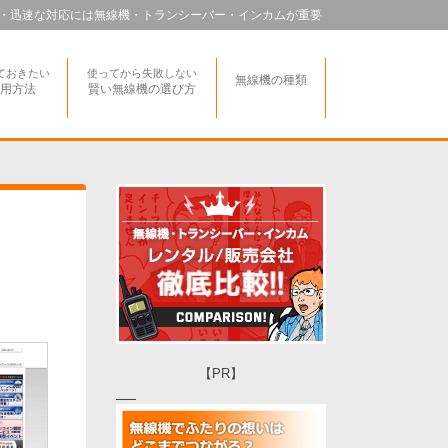
・迅速な対応には無線機・トランシーバー・インカムが重要
ておきたい
使ってから失敗しない
無線機の種類
用方法
賢い無線機の選び方
【PR】