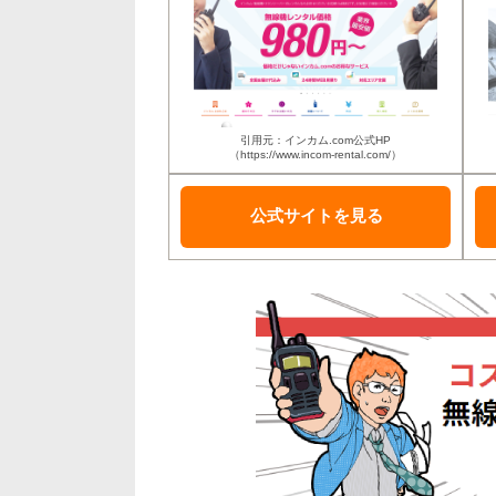
引用元：インカム.com公式HP
（https://www.incom-rental.com/）
公式サイトを
見る