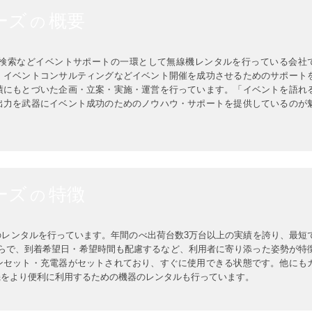
ーズ
概要
の
会場検索などイベントサポートの一環として無線機レンタルを行っている会社
、イベントコンサルティングなどイベント開催を成功させるためのサポート
績にもとづいた企画・立案・実施・運営を行っています。「イベントを語れ
出力を武器にイベント成功のためのノウハウ・サポートを提供しているのが
ーズ
特徴
の
のレンタルを行っています。年間のべ出荷台数3万台以上の実績を誇り、最短
）からで、到着希望日・希望時間も配慮するなど、利用者に寄り添った姿勢が特
ンセット・充電器がセットされており、すぐに使用できる状態です。他にも
機をより便利に利用するための機器のレンタルも行っています。