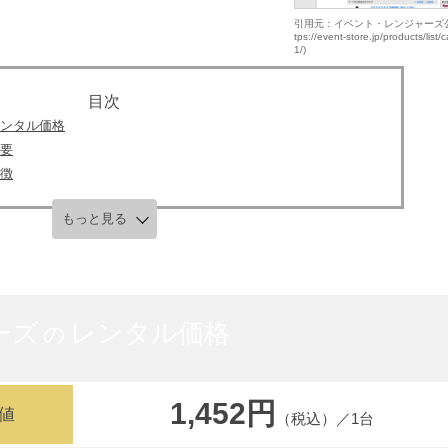
引用元：イベント・レンジャーズ公式
tps://event-store.jp/products/list/
1/)
ンタル価格
要
徴
もっと見る
ーズ
レンタル価格
の
1,452円
値
（税込）／1台