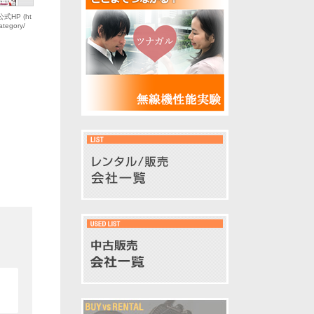
HP (ht
category/