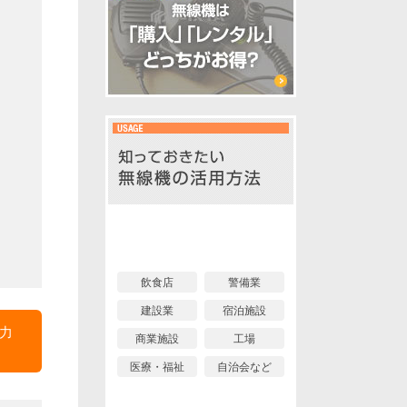
イベント編
業界編
飲食店
警備業
建設業
宿泊施設
力
商業施設
工場
医療・福祉
自治会など
個人利用