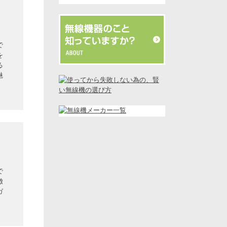
で
を
る
魅
で
徴
ガ