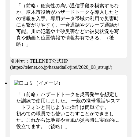
「（前略）確実性の高い通信手段を模索するな
か、厚木市役所がハザードトークを導入したと
の情報を入手。専用データ帯域の利用で災害時
にも繋がりやすく、一斉通話やグループ通話が
可能。川の氾濫や土砂災害などの被災状況を写
真や動画と位置情報で情報共有できる。（後
略）」
引用元：TELENET公式HP
(https://telenet.co.jp/hazardtalk/jirei/2020_08_atsugi/)
「（前略）ハザードトークを災害発生を想定し
た訓練で使用しました。 一般の携帯電話やスマ
ートフォンと同じように操作は簡単です。
初めての職員でも使いこなすことができまし
た。これからは地震や台風の災害時に実践的に
役立てます。（後略）」