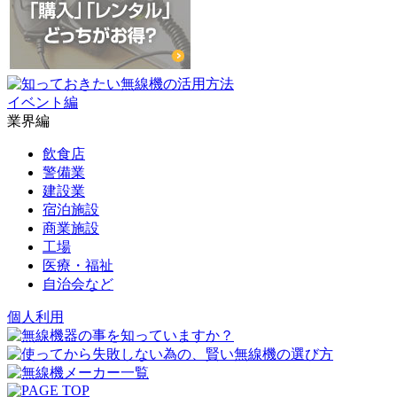
イベント編
業界編
飲食店
警備業
建設業
宿泊施設
商業施設
工場
医療・福祉
自治会など
個人利用