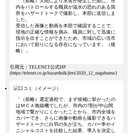
「（前略）大雨により水害が発生した際に、市
内をパトロールする職員が溢水の恐れのある箇
所をハザードトークで撮影し、本部に送信しま
した。
受信した画像と動画を本部で確認することで、
現地の正確な情報を掴み、職員に対して迅速に
指示を出すことができたため、市域の広い当市
において頼りになる存在になっています。（後
略）」
引用元：TELENET公式HP
(https://telenet.co.jp/hazardtalk/jirei/2020_12_nagahama/)
「（前略）選定過程で、まず候補に挙がったの
はＭＣＡ無線機でしたが、市内の7割が中山間
地域で繋がりにくかったことから、市内全域を
カバーでき、さらに画像や動画も撮影できるハ
ザードトークに白羽の矢が立ち、カバー率やイ
ニシャルコストを比較した結果、導入を決定し