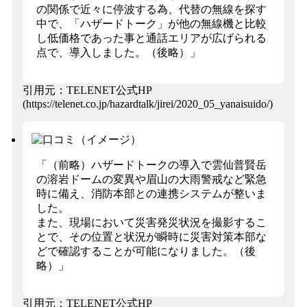
の関係で近々に停波する為、代替の無線を探す
中で、「ハザードトーク」が他の無線機と比較
し低価格であった事と通話エリアが広げられる
点で、導入しました。（後略）」
引用元：TELENET公式HP
(https://telenet.co.jp/hazardtalk/jirei/2020_05_yanaisuido/)
「（前略）ハザードトークの導入で雲仙普賢岳
の溶岩ドームの変異や眉山の大雨警戒など緊急
時に備え、消防本部との連携システムが整いま
した。
また、現場において災害発災状況を撮影するこ
とで、その位置と状況が瞬時に災害対策本部な
どで確認することが可能になりました。（後
略）」
引用元：TELENET公式HP