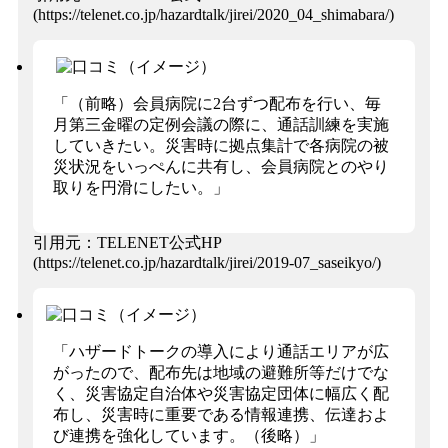
(https://telenet.co.jp/hazardtalk/jirei/2020_04_shimabara/)
「（前略）会員病院に2台ずつ配布を行い、毎
月第三金曜の定例会議の際に、通話訓練を実施
していきたい。災害時に拠点集計で各病院の被
災状況をいっぺんに共有し、会員病院とのやり
取りを円滑にしたい。」
引用元：TELENET公式HP
(https://telenet.co.jp/hazardtalk/jirei/2019-07_saseikyo/)
「ハザードトークの導入により通話エリアが広
がったので、配布先は地域の避難所等だけでな
く、災害協定自治体や災害協定団体に幅広く配
布し、災害時に重要である情報連携、伝達およ
び連携を強化しています。（後略）」