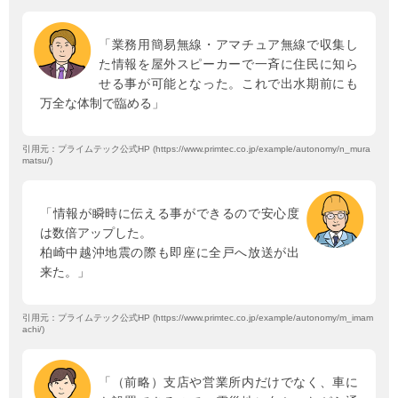
「業務用簡易無線・アマチュア無線で収集し
た情報を屋外スピーカーで一斉に住民に知ら
せる事が可能となった。これで出水期前にも
万全な体制で臨める」
引用元：プライムテック公式HP (https://www.primtec.co.jp/example/autonomy/n_mura
matsu/)
「情報が瞬時に伝える事ができるので安心度
は数倍アップした。
柏崎中越沖地震の際も即座に全戸へ放送が出
来た。」
引用元：プライムテック公式HP (https://www.primtec.co.jp/example/autonomy/m_imam
achi/)
「（前略）支店や営業所内だけでなく、車に