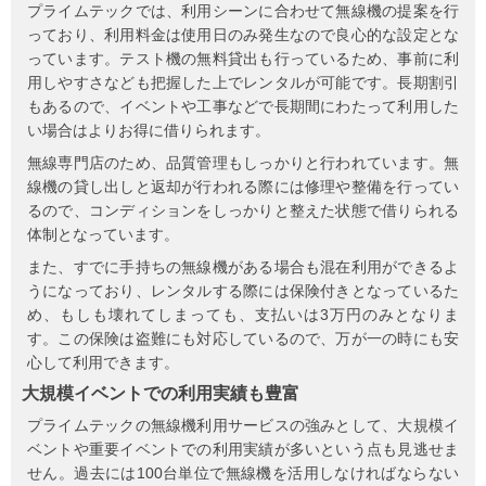
プライムテックでは、利用シーンに合わせて無線機の提案を行
っており、利用料金は使用日のみ発生なので良心的な設定とな
っています。テスト機の無料貸出も行っているため、事前に利
用しやすさなども把握した上でレンタルが可能です。長期割引
もあるので、イベントや工事などで長期間にわたって利用した
い場合はよりお得に借りられます。
無線専門店のため、品質管理もしっかりと行われています。無
線機の貸し出しと返却が行われる際には修理や整備を行ってい
るので、コンディションをしっかりと整えた状態で借りられる
体制となっています。
また、すでに手持ちの無線機がある場合も混在利用ができるよ
うになっており、レンタルする際には保険付きとなっているた
め、もしも壊れてしまっても、支払いは3万円のみとなりま
す。この保険は盗難にも対応しているので、万が一の時にも安
心して利用できます。
大規模イベントでの利用実績も豊富
プライムテックの無線機利用サービスの強みとして、大規模イ
ベントや重要イベントでの利用実績が多いという点も見逃せま
せん。過去には100台単位で無線機を活用しなければならない