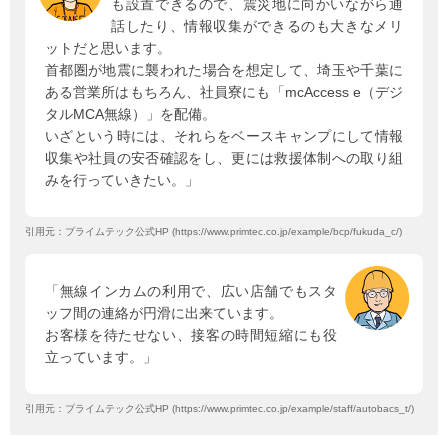
も設置できるので、震災地に向かいながら通
話したり、情報収集ができるのも大きなメリ
ットだと思います。
首都圏が地震に襲われた場合を想定して、埼玉や千葉に
ある営業所はもちろん、社員寮にも「mcAccess e（デジ
タルMCA無線）」を配備。
いざという時には、それらをベースキャンプにして情報
収集や社員の安否確認をし、更には救援体制への取り組
みを行っていきたい。」
引用元：プライムテック公式HP (https://www.primtec.co.jp/example/bcp/fukuda_c/)
「無線インカムの利用で、広い店舗でもスタ
ッフ間の連絡が円滑に出来ています。
お客様を待たせない、接客の時間短縮にも役
立っています。」
引用元：プライムテック公式HP (https://www.primtec.co.jp/example/staff/autobacs_t/)