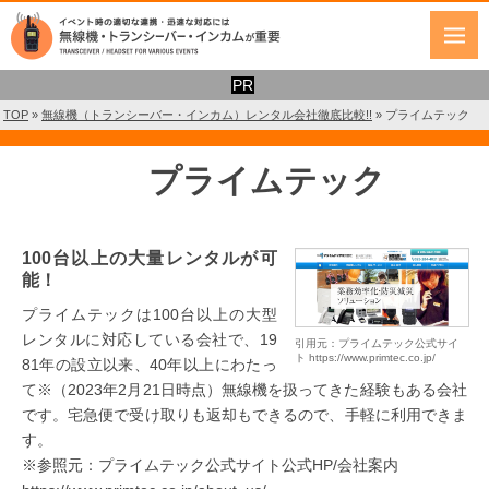
TOP
»
無線機（トランシーバー・インカム）レンタル会社徹底比較!!
»
プライムテック
プライムテック
100台以上の大量レンタルが可
能！
プライムテックは100台以上の大型
レンタルに対応している会社で、19
引用元：プライムテック公式サイ
ト https://www.primtec.co.jp/
81年の設立以来、40年以上にわたっ
て※（2023年2月21日時点）無線機を扱ってきた経験もある会社
です。宅急便で受け取りも返却もできるので、手軽に利用できま
す。
※参照元：プライムテック公式サイト公式HP/会社案内