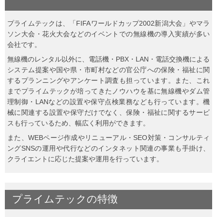
プライムテックは、「FIFAワールドカップ2002新潟大会」やマラ
ソン大会・花火大会などのイベントでの無線機の導入実績が多い
会社です。
無線機のレンタル以外に、電話機・PBX・LAN・電話交換機による
システム提案や国や県・市町村などの官公庁への保険・福祉に関
するプランニングやアンケート調査も担っています。また、これ
までプライムテックが培ってきたノウハウを基に無線機やダム管
理制御・LANなどの設置や保守点検業務なども行っています。機
械に関連する設置や保守だけでなく、保険・福祉に関するサービ
スも行っているため、幅広く利用ができます。
また、WEBページ作成やリニューアル・SEO対策・コンサルティ
ングSNSの運用や代行などのインタネット関連の事業も手掛け、
クライエントに応じた提案や運用を行っています。
プライムテック
の
特徴