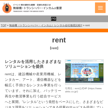
TOP
»
無線機（トランシーバー・インカム）レンタル会社徹底比較!!
»
rent
rent
【rent】
レンタルを活用したさまざまな
ソリューションを提供
rentは、建設機械や産業用機械、レ
ンタカー、アート、通信機器などを
幅広く手掛けるレンタル事業を行っ
引用元：rent公式HP (https://www.
ています。それに加え、バッテリー
aktio.co.jp/)
再生や教習事業も行う総合サービス
へと展開。“レンタル”という発想をベースにした、さまざまなビ
ジネス課題をソリューションできる提案やサービスを提供してい