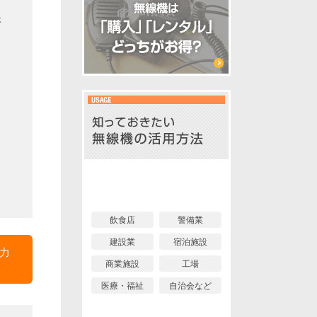
本
イベント編
業界編
飲食店
警備業
建設業
宿泊施設
力
商業施設
工場
医療・福祉
自治会など
個人利用