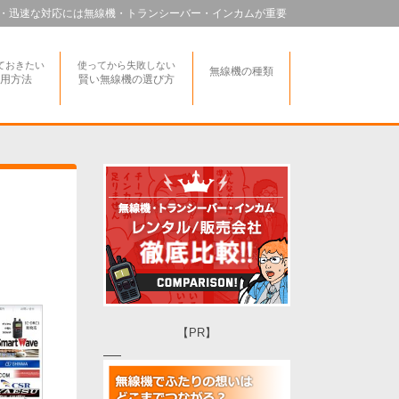
・迅速な対応には無線機・トランシーバー・インカムが重要
ておきたい
使ってから失敗しない
無線機の種類
用方法
賢い無線機の選び方
【PR】