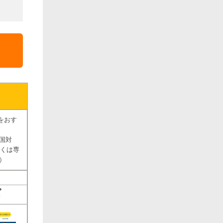
をおす
国対
しくは専
）
ズ