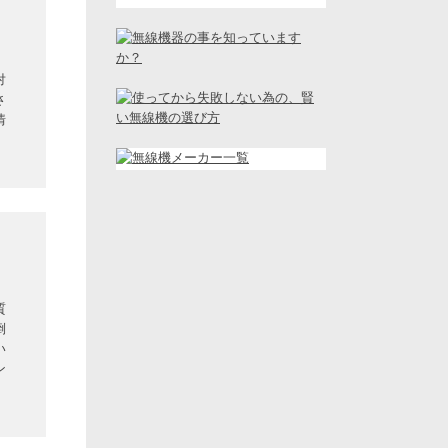
対
さ
情
質
倒
い
ン