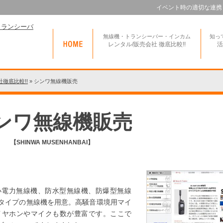
イベント時の適切な連携
無線機・トランシーバー・インカム
知っ
レンタル/販売会社 徹底比較!!
活
徹底比較!!
»
シンワ無線機販売
ンワ無線機販売
【SHINWA MUSENHANBAI】
！
小電力無線機、防水型無線機、防爆型無線
タイプの無線機を用意。高騒音環境用マイ
イヤホンやマイクも数が豊富です。ここで