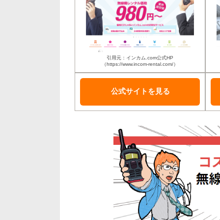
引用元：インカム.com公式HP
（https://www.incom-rental.com/）
公式サイトを
見る