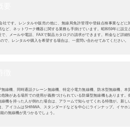
概要
会社です。レンタルや販売の他に、無線局免許管理や登録点検事業などに
電話など、ネットワーク機器に関する業務も手掛けています。昭和59年に設立
社で、メールや電話、FAXで製品カタログの請求ができます。料金など詳細
たので、レンタルや購入を希望する場合は、一度問い合わせてみてください。
特徴
IP無線機、同時通話クレーン無線機、特定小電力無線機、防水型無線機、本
の危険がある場所での使用が義務づけられている防爆型無線機もあります。
無線機を持った人が倒れた場合は、アラームで知らせてくれる特徴が。新し
、アイコムはSHINWA、スタンダードなどを中心にラインナップ。イヤホ
性能の無線機が見つかるでしょう。