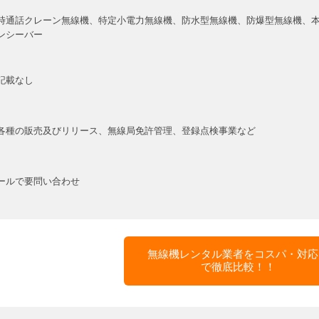
同時通話クレーン無線機、特定小電力無線機、防水型無線機、防爆型無線機、
ンシーバー
記載なし
各種の販売及びリリース、無線局免許管理、登録点検事業など
ールで要問い合わせ
無線機レンタル業者をコスパ・対応
で徹底比較！！