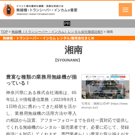
TOP
»
無線機（トランシーバー・インカム）レンタル会社徹底比較!!
»
湘南
湘南
【SYOUNANN】
豊富な種類の業務用無線機が揃
っている！
神奈川県にある株式会社湘南は、65
年以上※情報通信業務（2023年8月1
引用元：湘南公式HP (https://www.
1日時点)に携わってきた経験を活か
shonan.bz/)
し、業務用無線機の活用方法や導入
の相談から設置、アフターフォローまでを自社一貫対応で提供し
てくれる無線機のレンタル・販売業者です。必要に応じて、登録
申請にも対応してくれます。専門業者らしい豊富な取り揃えが大